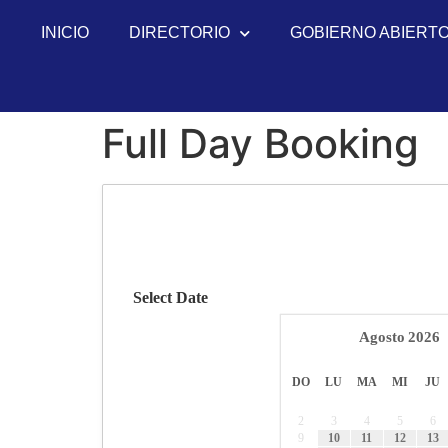
INICIO
DIRECTORIO
GOBIERNO ABIERT
Full Day Booking
Select Date
Agosto
2026
DO
LU
MA
MI
JU
2
3
4
5
6
9
10
11
12
13