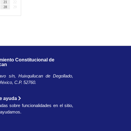
21
22
28
29
miento Constitucional de
can
avo s/n, Huixquilucan de Degollado,
éxico, C.P. 52760.​
de ayuda
udas sobre funcionalidades en el sitio,
e ayudamos.