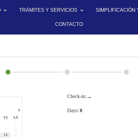
O
TRÁMITES Y SERVICIOS
SIMPLIFICACIÓN 
CONTACTO
Check-in:
...
›
Days:
0
VI
SÁ
1
7
8
14
15