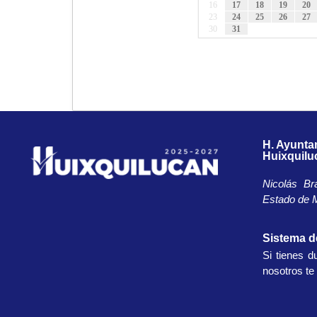
16
17
18
19
20
23
24
25
26
27
30
31
H. Ayunta
Huixquilu
Nicolás Br
Estado de M
Sistema 
Si tienes d
nosotros t