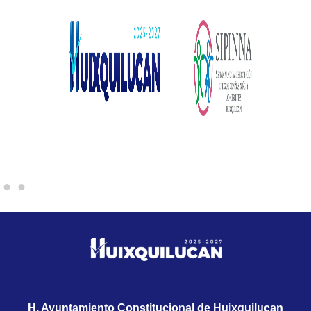
H. Ayuntamiento Constitucional de Huixquilucan