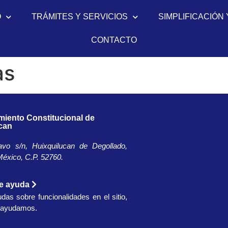
O
TRÁMITES Y SERVICIOS
SIMPLIFICACIÓN 
CONTACTO
as
miento Constitucional de
can
avo s/n, Huixquilucan de Degollado,
éxico, C.P. 52760.​
de ayuda
udas sobre funcionalidades en el sitio,
e ayudamos.