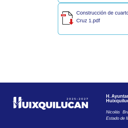
Construcción de cuart
Cruz 1.pdf
H. Ayunta
Huixquilu
Nicolás Br
Estado de M