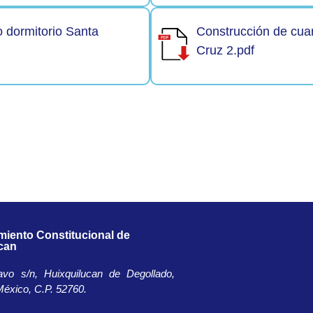
o dormitorio Santa
Construcción de cuar
Cruz 2.pdf
miento Constitucional de
can
avo s/n, Huixquilucan de Degollado,
éxico, C.P. 52760.​